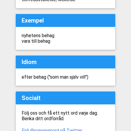
Exempel
nyhetens behag
vara till behag
Idiom
efter behag ("som man själv vill")
Socialt
Följ oss och få ett nytt ord varje dag.
Berika ditt ordförråd.
Följ @synonymord på Twitter