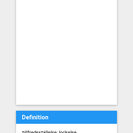
Definition
tillfredsställelse; lockelse