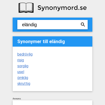
Synonymer till eländig
bedrövlig
risig
sorglig
usel
ömklig
skruttig
Annons: