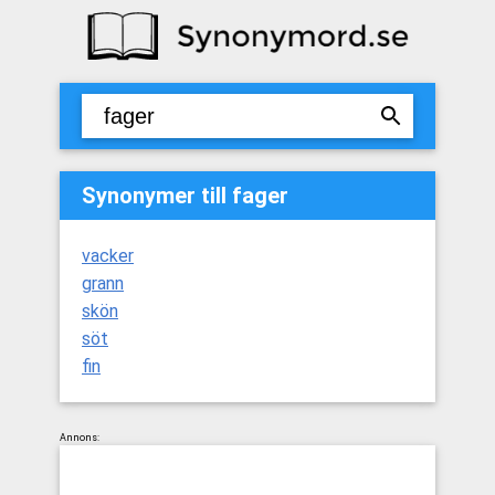
Synonymer till fager
vacker
grann
skön
söt
fin
Annons: