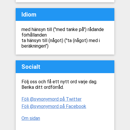
Idiom
med hänsyn till ("med tanke på") rådande
förhållanden
ta hänsyn till (något) ("ta (något) med i
beräkningen")
Socialt
Följ oss och få ett nytt ord varje dag.
Berika ditt ordförråd.
Följ @synonymord på Twitter
Följ @synonymord på Facebook
Om sidan