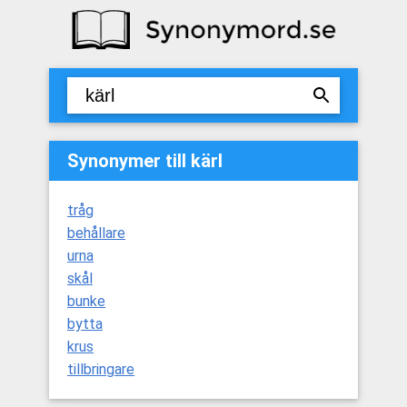
Synonymer till kärl
tråg
behållare
urna
skål
bunke
bytta
krus
tillbringare