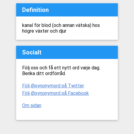
Definition
kanal för blod (och annan vätska) hos
högre växter och djur
Socialt
Följ oss och få ett nytt ord varje dag.
Berika ditt ordförråd.
Följ @synonymord på Twitter
Följ @synonymord på Facebook
Om sidan