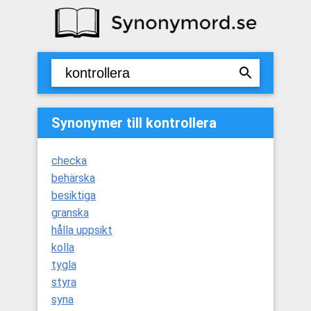
Synonymer till kontrollera
checka
behärska
besiktiga
granska
hålla uppsikt
kolla
tygla
styra
syna