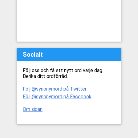
Socialt
Följ oss och få ett nytt ord varje dag.
Berika ditt ordförråd.
Följ @synonymord på Twitter
Följ @synonymord på Facebook
Om sidan