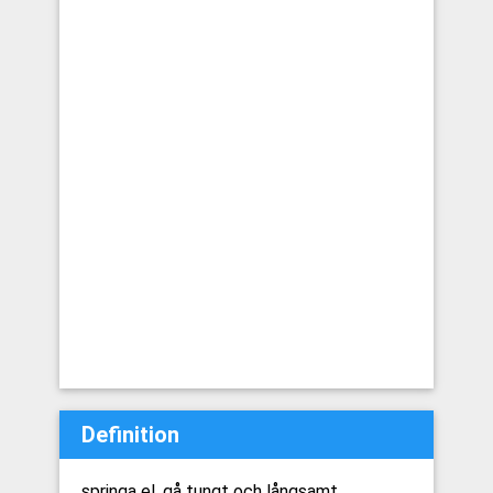
Definition
springa el. gå tungt och långsamt