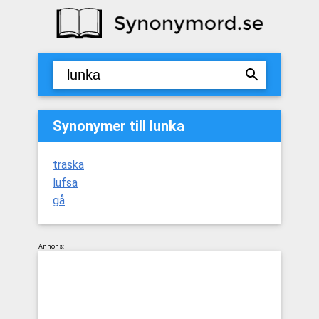
Synonymer till lunka
traska
lufsa
gå
Annons: