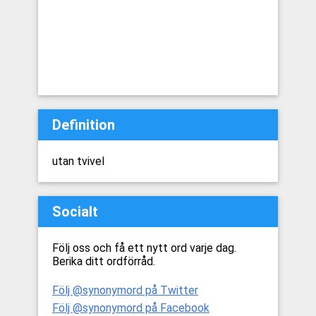
Definition
utan tvivel
Socialt
Följ oss och få ett nytt ord varje dag.
Berika ditt ordförråd.
Följ @synonymord på Twitter
Följ @synonymord på Facebook