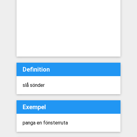
Definition
slå sönder
Exempel
panga en fönsterruta