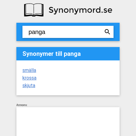
Synonymer till panga
smälla
krossa
skjuta
Annons: