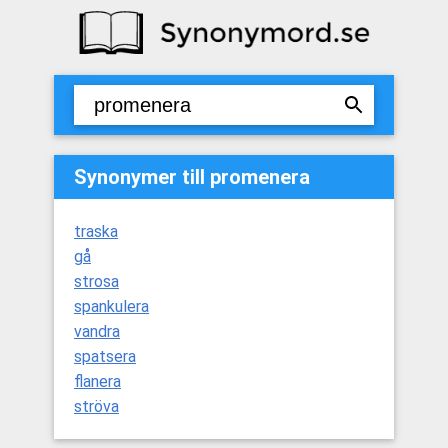
Synonymer till promenera
traska
gå
strosa
spankulera
vandra
spatsera
flanera
ströva