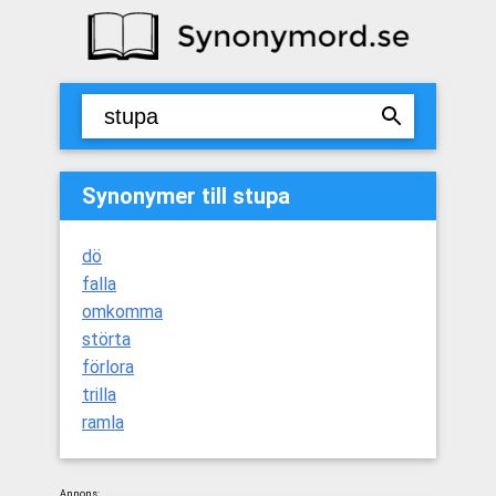
Synonymer till stupa
dö
falla
omkomma
störta
förlora
trilla
ramla
Annons: