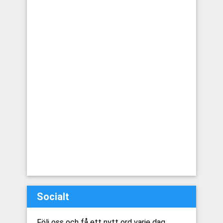
Socialt
Följ oss och få ett nytt ord varje dag.