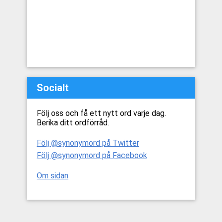
Socialt
Följ oss och få ett nytt ord varje dag.
Berika ditt ordförråd.
Följ @synonymord på Twitter
Följ @synonymord på Facebook
Om sidan