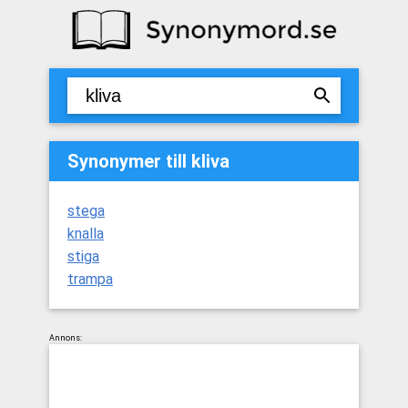
Synonymer till kliva
stega
knalla
stiga
trampa
Annons: