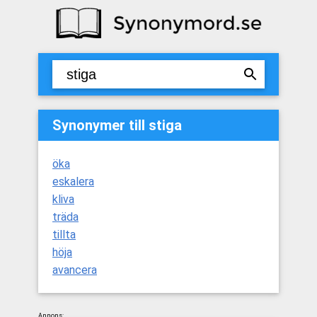
Synonymer till stiga
öka
eskalera
kliva
träda
tillta
höja
avancera
Annons: