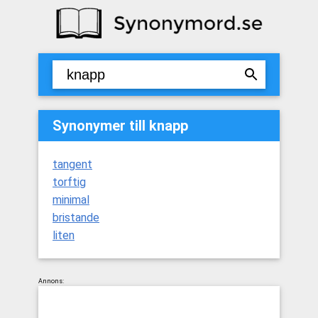
Synonymer till knapp
tangent
torftig
minimal
bristande
liten
Annons: