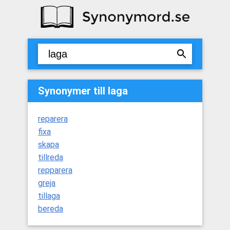
Synonymer till laga
reparera
fixa
skapa
tillreda
repparera
greja
tillaga
bereda