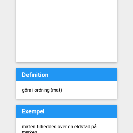
Definition
göra i ordning (mat)
Exempel
maten tillreddes över en eldstad på
marken