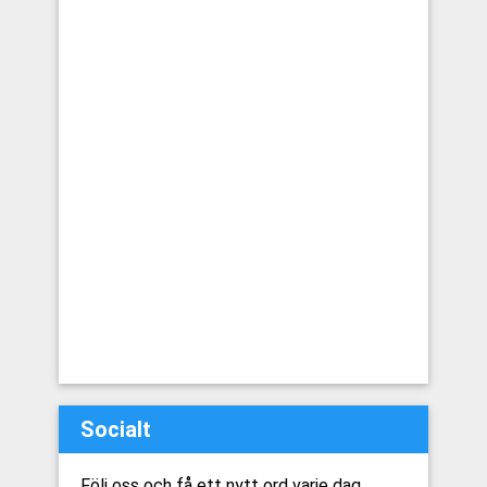
Socialt
Följ oss och få ett nytt ord varje dag.