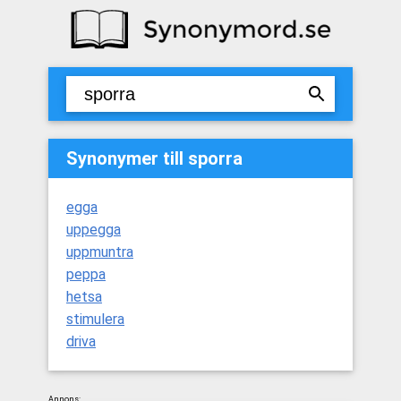
Synonymer till sporra
egga
uppegga
uppmuntra
peppa
hetsa
stimulera
driva
Annons: