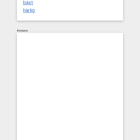
bäst
härlig
Annons: