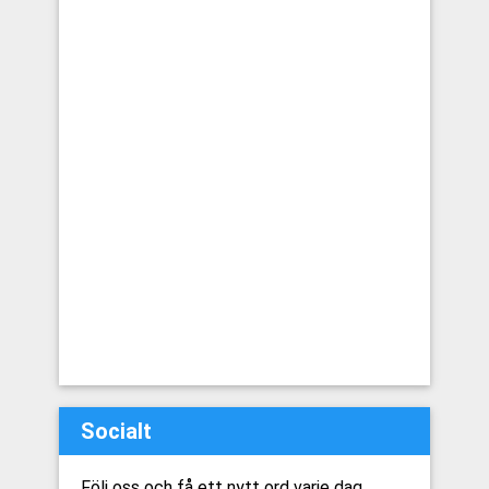
Socialt
Följ oss och få ett nytt ord varje dag.