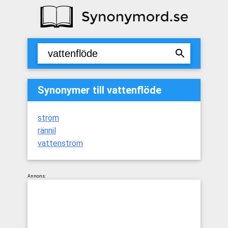
Synonymer till vattenflöde
ström
rännil
vattenström
Annons: