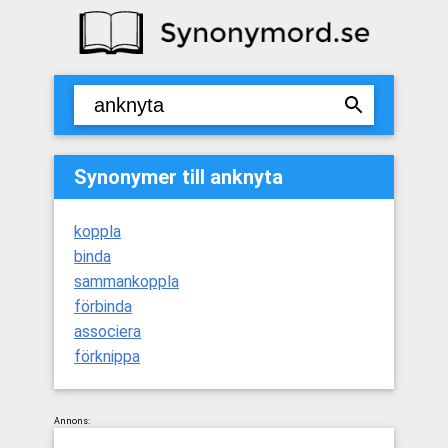
Synonymer till anknyta
koppla
binda
sammankoppla
förbinda
associera
förknippa
Annons: